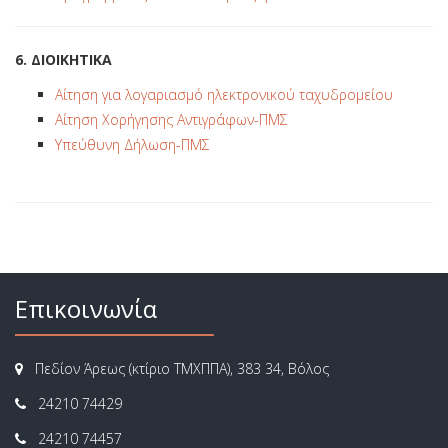
6. ΔΙΟΙΚΗΤΙΚΑ
Αίτηση για λογαριασμό ηλεκτρονικού ταχυδρομείου
Αίτηση Χορήγησης Αντιγράφων-ΠΜΣ
Υπεύθυνη Δήλωση-ΠΜΣ
Επικοινωνία
Πεδίον Άρεως (κτίριο ΤΜΧΠΠΑ), 383 34, Βόλος
24210 74429
24210 74457