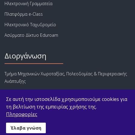
Ηλεκτρονική Γραμματεία
Πλατφόρμα e-Class
Ηλεκτρονικό Ταχυδρομείο
Ασύρματο Δίκτυο Eduroam
Διοργάνωση
Τμήμα Μηχανικών Χωροταξίας, Πολεοδομίας & Περιφερειακής
Ανάπτυξης
Πολυτεχνική Σχολή
Σε αυτή την ιστοσελίδα χρησιμοποιούμε cookies για
Πανεπιστήμιο Θεσσαλίας
τη βελτίωση της εμπειρίας χρήσης της.
Πληροφορίες
© 2026 ΠΜΣ Αστικές Αναπλάσεις, Αστική Ανάπτυξη και Αγορά
Έλαβα γνώση
Ακινήτων [6Α] |
Πολιτική Cookies
|
Ανάπτυξη Ιστότοπου