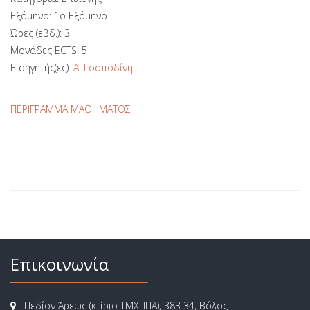
Εξάμηνο: 1ο Εξάμηνο
Ώρες (εβδ.): 3
Μονάδες ECTS: 5
Εισηγητής(ες):
Α. Γοσποδίνη
ΠΕΡΙΓΡΑΜΜΑ ΜΑΘΗΜΑΤΟΣ
Επικοινωνία
Πεδίον Άρεως (κτίριο ΤΜΧΠΠΑ), 383 34, Βόλος